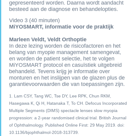
gepresenteerd worden. Daarna wordt aandacht
besteed aan de diagnose en behandelopties.
Video 3 (40 minuten)
MiYOSMART, informatie voor de praktijk
Marleen Veldt, Veldt Orthoptie
In deze lezing worden de risicofactoren en het
belang van myopie management samengevat,
en worden de patient selectie, het te volgen
MiYOSMART protocol en casuïstiek uitgebreid
behandeld. Tevens krijg je informatie over
monturen en het inslijpen van de glazen plus de
garantievoorwaarden die van toepassingen zijn.
1. Lam CSY, Tang WC, Tse DY, Lee RPK, Chun RKM,
Hasegawa K, Qi H, Hatanaka T, To CH. Defocus Incorporated
Multiple Segments (DIMS) spectacle lenses slow myopia
progression: a 2-year randomised clinical trial. British Journal
of Ophthalmology. Published Online First: 29 May 2019. doi:
10.1136/bjophthalmol-2018-313739.